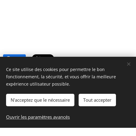
Share
Ce site utilise des cookies pour permettre le bon
fonctionnement, la sécurité, et vous offrir la meilleure
https://www.lessecretsdecoco.fr
expérience utilisateur possible.
N'acceptez que le nécessaire
Tout accepter
Ouvrir les paramètres avancés
Les secrets de Coco
Optimisé par
Webnode
Cookies