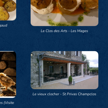
gaud
Le Clos des Arts - Les Mages
Le vieux clocher - St Privas Champclos
s (Visite