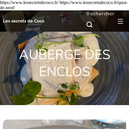
https://www.lessecretsdecoco.fr/ https://www.lessecretsdecoco.fr/quoi-
de-neuf/
Rechercher
Les secrets de Coco
AUBERGE DES
ENCLOS
15/09/2025