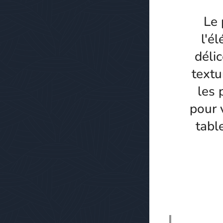
Le 
l'é
déli
textu
les 
pour 
tabl