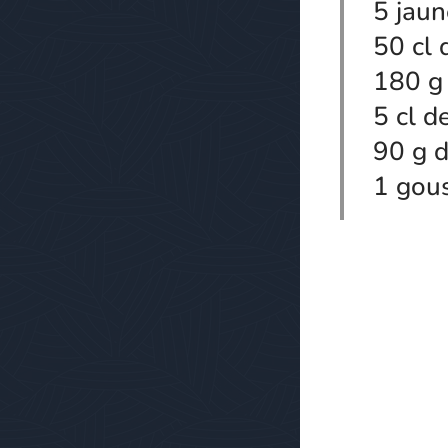
5 jau
50 cl 
180 g
5 cl d
90 g d
1 gous