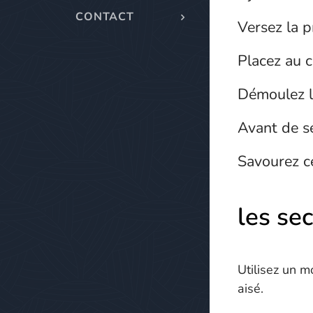
CONTACT
Versez la p
Placez au c
Démoulez le
Avant de se
Savourez ce
les se
Utilisez un m
aisé.