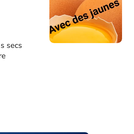
ns secs
re