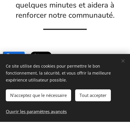
quelques minutes et aidera à
renforcer notre communauté.
Share
Ce site utilise des cookies pour permettre le bon
fonctionnement, la sécurité, et vous offrir la meilleure
https://www.lessecretsdecoco.fr
expérience utilisateur possible.
N'acceptez que le nécessaire
Tout accepter
Ouvrir les paramètres avancés
Les secrets de Coco
Optimisé par
Webnode
Cookies