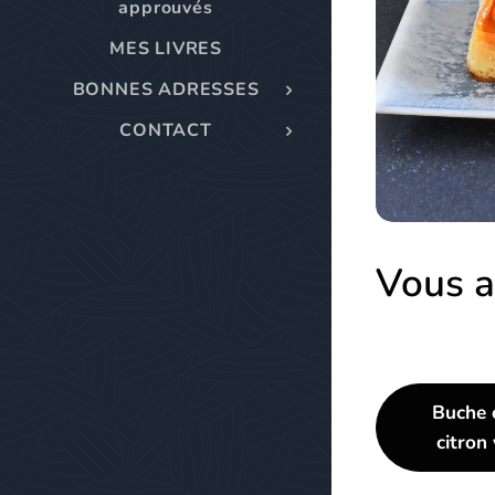
approuvés
MES LIVRES
BONNES ADRESSES
CONTACT
Vous a
Buche 
citron 