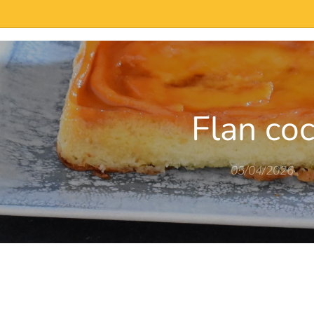
de-neuf/
Flan co
05/04/2026