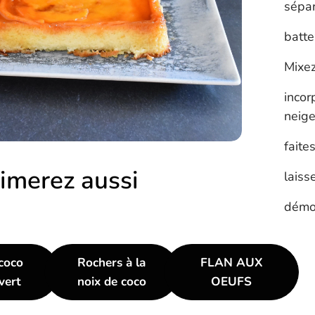
sépar
batte
Mixez
incor
neige
faite
imerez aussi
laiss
démou
coco
Rochers à la
FLAN AUX
vert
noix de coco
OEUFS