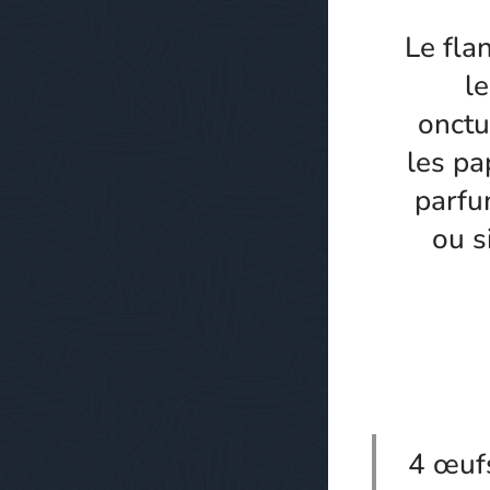
Le fla
l
onctu
les pa
parfu
ou s
4 œufs