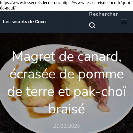
https://www.lessecretsdecoco.fr/ https://www.lessecretsdecoco.fr/quoi-
de-neuf/
Rechercher
Les secrets de Coco
Magret de canard,
écrasée de pomme
de terre et pak-choï
braisé
21/11/2025