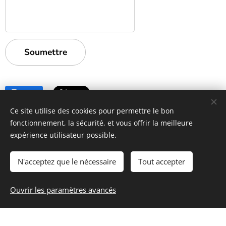
Soumettre
Share
Ce site utilise des cookies pour permettre le bon
fonctionnement, la sécurité, et vous offrir la meilleure
https://www.lessecretsdecoco.fr
expérience utilisateur possible.
N'acceptez que le nécessaire
Tout accepter
Ouvrir les paramètres avancés
Les secrets de Coco
Optimisé par
Webnode
Cookies