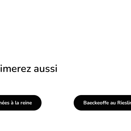
imerez aussi
ées à la reine
Baeckeoffe au Riesli