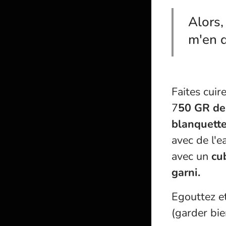
Alors,
m'en d
Faites cui
7
50 GR de
blanquett
avec de l'e
avec un
cu
garni.
Egouttez et
(garder bie