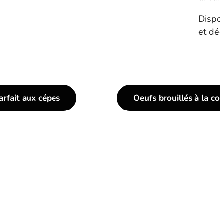
Dispo
et dé
arfait aux cépes
Oeufs brouillés à la c