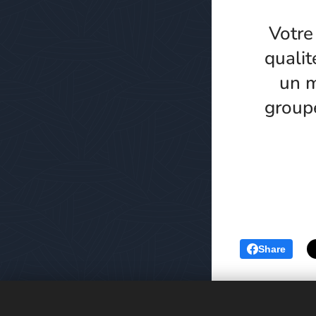
Votre
qualit
un m
group
Share
https://www.