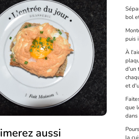
Sépar
bol e
Monte
puis 
À l'a
plaqu
d'un 
chaq
et d'
Faite
que l
dans 
Pours
imerez aussi
la cu