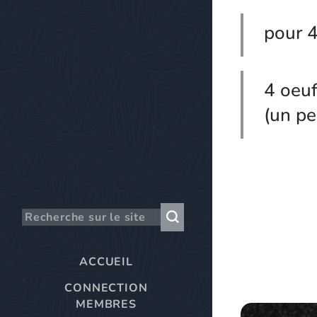
pour 
4 oeuf
(un pe
ACCUEIL
CONNECTION
MEMBRES