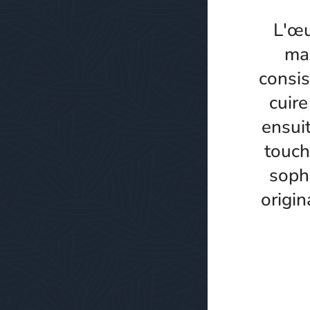
L'œu
man
consis
cuire
ensui
touch
sophi
origin