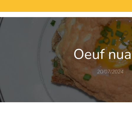
de-neuf/
Oeuf nu
20/07/2024