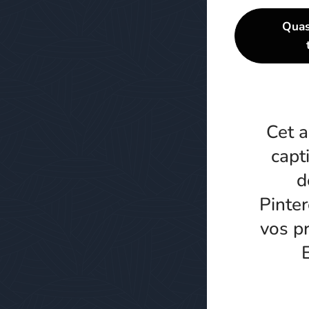
Quas
Cet a
capt
d
Pinter
vos p