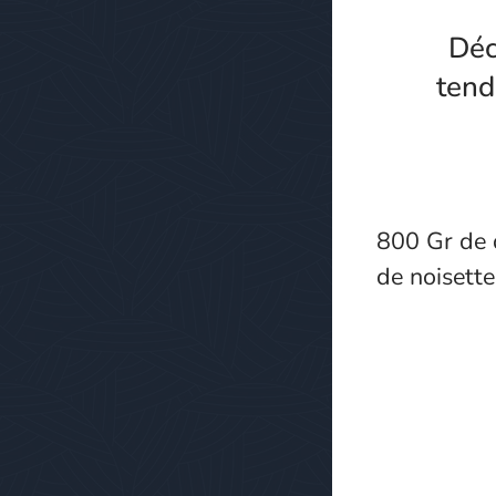
Déc
tend
800 Gr de 
de noisette