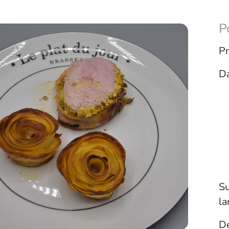
P
Pr
Da
Su
la
Dé